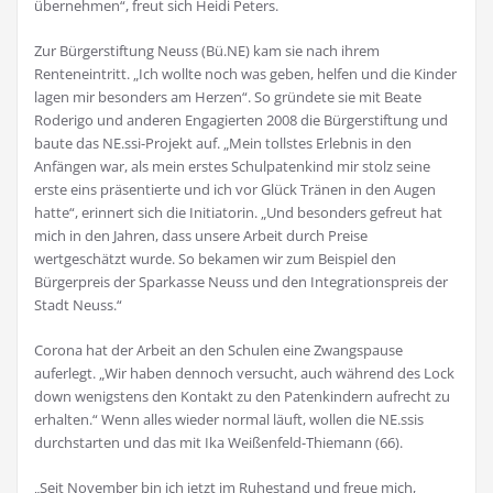
übernehmen“, freut sich Heidi Peters.
Zur Bürgerstiftung Neuss (Bü.NE) kam sie nach ihrem
Renteneintritt. „Ich wollte noch was geben, helfen und die Kinder
lagen mir besonders am Herzen“. So gründete sie mit Beate
Roderigo und anderen Engagierten 2008 die Bürgerstiftung und
baute das NE.ssi-Projekt auf. „Mein tollstes Erlebnis in den
Anfängen war, als mein erstes Schulpatenkind mir stolz seine
erste eins präsentierte und ich vor Glück Tränen in den Augen
hatte“, erinnert sich die Initiatorin. „Und besonders gefreut hat
mich in den Jahren, dass unsere Arbeit durch Preise
wertgeschätzt wurde. So bekamen wir zum Beispiel den
Bürgerpreis der Sparkasse Neuss und den Integrationspreis der
Stadt Neuss.“
Corona hat der Arbeit an den Schulen eine Zwangspause
auferlegt. „Wir haben dennoch versucht, auch während des Lock
down wenigstens den Kontakt zu den Patenkindern aufrecht zu
erhalten.“ Wenn alles wieder normal läuft, wollen die NE.ssis
durchstarten und das mit Ika Weißenfeld-Thiemann (66).
„Seit November bin ich jetzt im Ruhestand und freue mich,