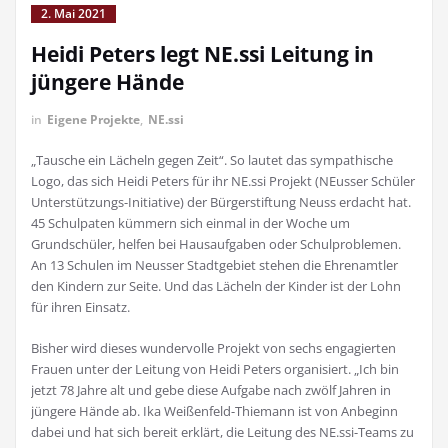
2. Mai 2021
Heidi Peters legt NE.ssi Leitung in
jüngere Hände
in
Eigene Projekte
,
NE.ssi
„Tausche ein Lächeln gegen Zeit“. So lautet das sympathische
Logo, das sich Heidi Peters für ihr NE.ssi Projekt (NEusser Schüler
Unterstützungs-Initiative) der Bürgerstiftung Neuss erdacht hat.
45 Schulpaten kümmern sich einmal in der Woche um
Grundschüler, helfen bei Hausaufgaben oder Schulproblemen.
An 13 Schulen im Neusser Stadtgebiet stehen die Ehrenamtler
den Kindern zur Seite. Und das Lächeln der Kinder ist der Lohn
für ihren Einsatz.
Bisher wird dieses wundervolle Projekt von sechs engagierten
Frauen unter der Leitung von Heidi Peters organisiert. „Ich bin
jetzt 78 Jahre alt und gebe diese Aufgabe nach zwölf Jahren in
jüngere Hände ab. Ika Weißenfeld-Thiemann ist von Anbeginn
dabei und hat sich bereit erklärt, die Leitung des NE.ssi-Teams zu