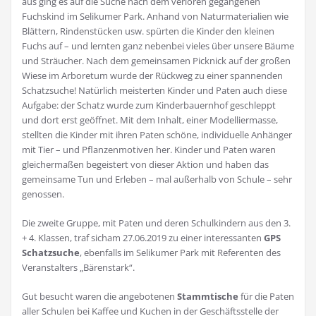
aus ging es auf die Suche nach dem verloren gegangenen
Fuchskind im Selikumer Park. Anhand von Naturmaterialien wie
Blättern, Rindenstücken usw. spürten die Kinder den kleinen
Fuchs auf – und lernten ganz nebenbei vieles über unsere Bäume
und Sträucher. Nach dem gemeinsamen Picknick auf der großen
Wiese im Arboretum wurde der Rückweg zu einer spannenden
Schatzsuche! Natürlich meisterten Kinder und Paten auch diese
Aufgabe: der Schatz wurde zum Kinderbauernhof geschleppt
und dort erst geöffnet. Mit dem Inhalt, einer Modelliermasse,
stellten die Kinder mit ihren Paten schöne, individuelle Anhänger
mit Tier – und Pflanzenmotiven her. Kinder und Paten waren
gleichermaßen begeistert von dieser Aktion und haben das
gemeinsame Tun und Erleben – mal außerhalb von Schule – sehr
genossen.
Die zweite Gruppe, mit Paten und deren Schulkindern aus den 3.
+ 4. Klassen, traf sicham 27.06.2019 zu einer interessanten
GPS
Schatzsuche
, ebenfalls im Selikumer Park mit Referenten des
Veranstalters „Bärenstark“.
Gut besucht waren die angebotenen
Stammtische
für die Paten
aller Schulen bei Kaffee und Kuchen in der Geschäftsstelle der