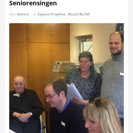
Seniorensingen
Von
Admin
in
Eigene Projekte
,
Musik Bü.NE