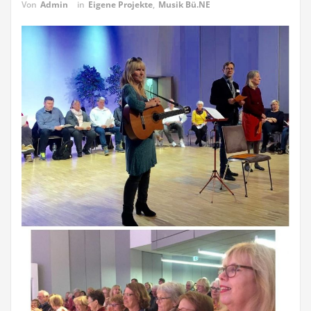
Von
Admin
in
Eigene Projekte
,
Musik Bü.NE