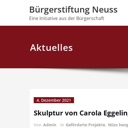
Skip
Bürgerstiftung Neuss
to
content
Eine Initiative aus der Bürgerschaft
Aktuelles
4. Dezember 2021
Skulptur von Carola Eggeli
Von
Admin
in
Geförderte Projekte
,
Nüss heng