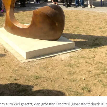
erem zum Ziel gesetzt, den grössten Stadtteil „Nordstadt“ durch Ku